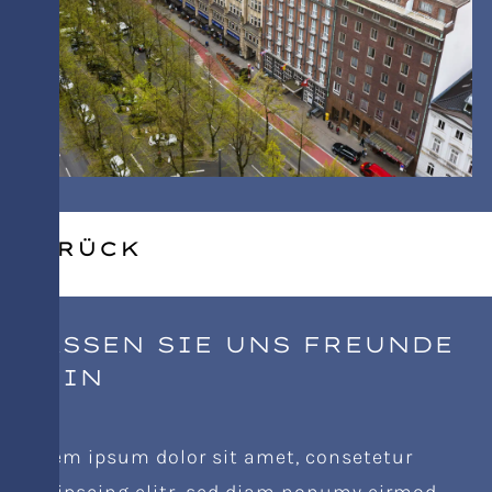
ZURÜCK
LASSEN SIE UNS FREUNDE
SEIN
Lorem ipsum dolor sit amet, consetetur
sadipscing elitr, sed diam nonumy eirmod