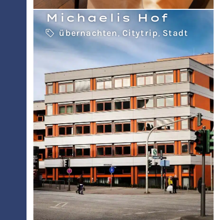
Michaelis Hof
übernachten
,
Citytrip
,
Stadt