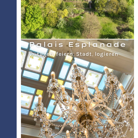
Palais Esplanade
tagen
,
feiern
,
Stadt
,
logieren