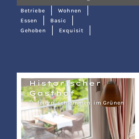
Betriebe
Wohnen
Essen
Basic
Gehoben
Exquisit
Historischer
Gasthof
feiern
,
schlemmen
,
im Grünen