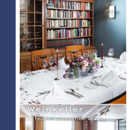
Weinkeller
feiern
,
schlemmen
,
Stadt