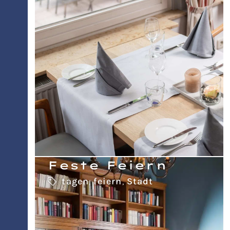
Feste Feiern
tagen
,
feiern
,
Stadt