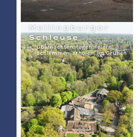
Mellingburger
Schleuse
übernachten
,
tagen
,
feiern
,
schlemmen
,
erholen
,
im Grünen