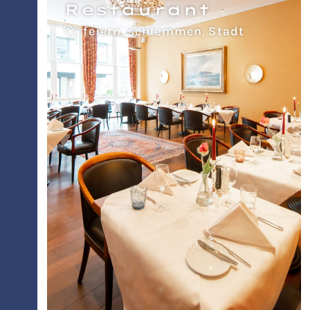
Restaurant
feiern
,
schlemmen
,
Stadt